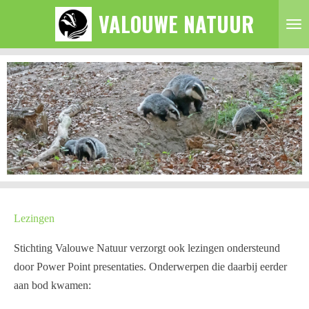
VALOUWE NATUUR
Ga
direct
naar
de
hoofdinhoud
Lezingen
Stichting Valouwe Natuur verzorgt ook lezingen ondersteund
door Power Point presentaties. Onderwerpen die daarbij eerder
aan bod kwamen: