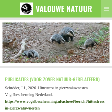
VALOUWE NATUUR
Ga
direct
naar
de
hoofdinhoud
PUBLICATIES (VOOR ZOVER NATUUR-GERELATEERD)
Schröder, J.J., 2026. Hittestress in gierzwaluwnesten.
Vogelbescherming Nederland.
https://www.vogelbescherming.nl/actueel/bericht/hittestress-
in-gierzwaluwnesten